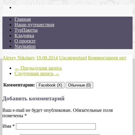
Главная
Наши путешествия
ТурПакеты
Кладовка
О проекте
Navigation
Alexey Nikolaev
19.08.2014
Uncategorized
Комментариев нет
←
Предыдущая запись
Следующая запись
→
Комментарии:
Facebook (X)
Обычные (0)
Добавить комментарий
Ваш e-mail не будет опубликован. Обязательные поля
помечены
*
Имя
*