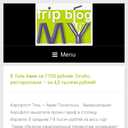
Menu
В Тель Авив за 7700 рублей. Особо
расторопным — за 4,5 тысячи рублей!
Аэрофлот! Тель — Авив! Понеслось… Авиакомпания
Аэрофлот выкатила промо-тариф в столицу
Израиля. В среднем 7-8 тысяч рублей на весь год!
Таким образом национальный перевозчик укладывает