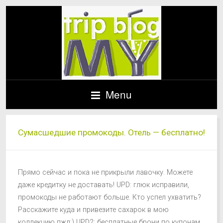
Menu
Сумасшедшие промокоды. Отель — бесплатно!
Прямо сейчас и пока не прикрыли лавочку. Можете
даже кредитку не доставать! UPD: глюк исправили,
промокоды не работают больше. Кто успел ухватить?
Расскажите куда и привезите сахарок в мою
коллекцию пжл:) UPD2: бесплатные брони по купонам