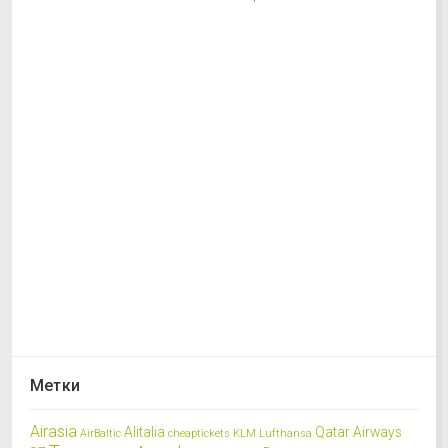
Метки
Airasia
Alitalia
Qatar Airways
AirBaltic
cheaptickets
KLM
Lufthansa