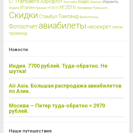
Transaero
Аэрофлот
S7
Видео
Израиль
Аюттайя
Гонконг
НГ2016
Италия
Индия
Крыши
НГ2015
Панорама
Румыния
Скидки
Таиланд
Стамбул
Филиппины
авиабилеты
Фотоотчет
несекрет
отели
промокод
Новости
Индия. 7700 рублей. Туда-обратно. Не
шутка!
Air Asia. Большая распродажа авиабилетов
по Азии.
Москва — Питер туда-обратно = 2970
рублей.
Наши путешествия