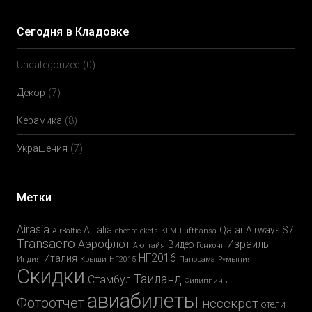
Сегодня в Кладовке
Uncategorized
(0)
Декор
(7)
Керамика
(8)
Украшения
(7)
Метки
Airasia
Alitalia
Qatar Airways
S7
AirBaltic
cheaptickets
KLM
Lufthansa
Transaero
Аэрофлот
Израиль
Видео
Аюттайя
Гонконг
НГ2016
Италия
Индия
Крыши
НГ2015
Панорама
Румыния
Скидки
Таиланд
Стамбул
Филиппины
авиабилеты
Фотоотчет
несекрет
отели