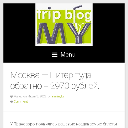
Menu
Москва — Питер туда-
обратно = 2970 рублей.
Posted on Июль 3, 2022 by
Yanin_ka
Comment
У Трансаэро появились дешёвые несдаваемые билеты